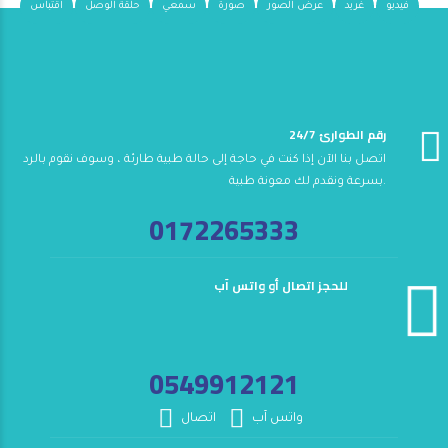
فيديو
غريد
عرض الصور
صورة
سمعي
حلقة الوصل
اقتباس
24/7 رقم الطوارئ
اتصل بنا الآن إذا كنت في حاجة إلى حالة طبية طارئة ، وسوف نقوم بالرد
بسرعة ونقدم لك معونة طبية.
0172265333
للحجز اتصال أو واتس آب
0549912121
واتس آب
اتصال