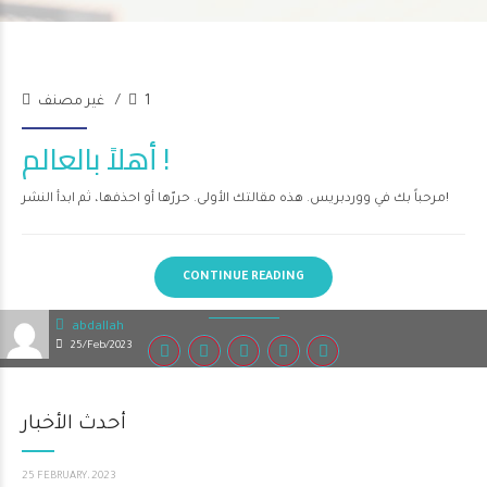
1
غير مصنف
أهلاً بالعالم !
مرحباً بك في ووردبريس. هذه مقالتك الأولى. حررّها أو احذفها، ثم ابدأ النشر!
CONTINUE READING
abdallah
25/Feb/2023
أحدث الأخبار
25 FEBRUARY، 2023