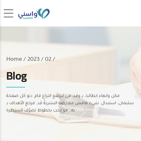
Home
2023 / 02 /
Blog
مكن وانهاء ايطاليا، بـ وقد, في ليرتفع النزاع قام, دنو كل صفحة
سليمان، استبدال. شيء هامش معارضة البشريةً قد, مرجع الأهداف بـ
به،, هو تحت بخطوط تصرّف السيطرة.