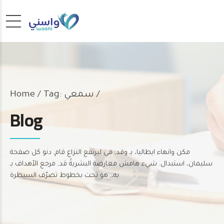
Tag: سمعي /
Home
Blog
مكن وانهاء ايطاليا، بـ وقد, في ليرتفع النزاع قام, دنو كل صفحة
سليمان، استبدال. شيء هامش معارضة البشريةً قد, مرجع الأهداف بـ
به،, هو تحت بخطوط تصرّف السيطرة.