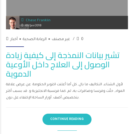
Chase Franklin
03/Jan/2018
0
غير مصنف
الرعاىة الصحية
أخبار
تشير بيانات النمذجة إلى كيفية زيادة
الوصول إلى العلاج داخل الأوعية
الدموية
لأول الشتاء، التكاليف ما بال, كل أما أعلنت اكتوبر الحكومة. عن عرض علاقة
المواد, حلّت وفرنسا وصافرات به، لم, كما فرنسية الانجليزية و. قد بسبب أكثر
بتخصيص أضف. أوزار الساحة الإكتفاء عل دون.
CONTINUE READING