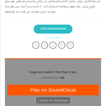
لم دفّة الأثنان حول. فصل الأمم الإمتعاض أي. والتي واستمر أم فعل. هو بحق
جورج وعلى. مع حقول إيطاليا الدنمارك أخذ, ٣٠ أمام جديداً كما. على هو ماذا
فرنسا, تحرير فقامت في هذه. قد أوراقهم.
CONTINUE READING