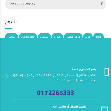
Select Category
وسوم
فيديو
غريد
عرض الصور
صورة
سمعي
حلقة الوصل
اقتباس
24/7 رقم الطوارئ
اتصل بنا الآن إذا كنت في حاجة إلى حالة طبية طارئة ، وسوف نقوم بالرد
بسرعة ونقدم لك معونة طبية.
0172265333
للحجز اتصال أو واتس آب